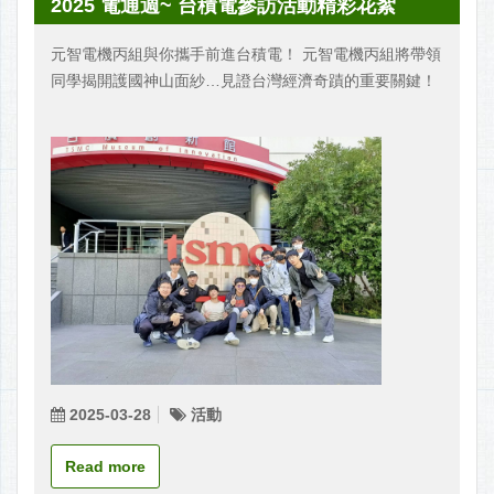
2025 電通週~ 台積電參訪活動精彩花絮
元智電機丙組與你攜手前進台積電！ 元智電機丙組將帶領
同學揭開護國神山面紗…見證台灣經濟奇蹟的重要關鍵！
2025-03-28
活動
Read more