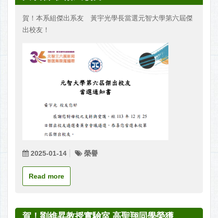
賀！本系組傑出系友 黃宇光學長當選元智大學第六屆傑
出校友！
2025-01-14
榮譽
Read more
賀！劉維昇教授實驗室 高聖翔同學榮獲