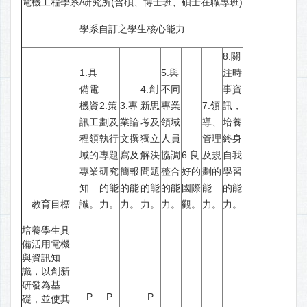
電機工程學系
/研究所(含碩、博士班、碩士在職專班)
學系自訂之學生核心能力
8.關
1.具
5.與
注時
備電
4.創
不同
事資
機資
2.策
3.專
新思
專業
7.領
訊，
訊工
劃及
業論
考及
領域
導、
培養
程領
執行
文撰
獨立
人員
管理
終身
域的
專題
寫及
解決
協調
6.良
及規
自我
專業
研究
簡報
問題
整合
好的
劃的
學習
知
的能
的能
的能
的能
國際
能
的能
教育目標
識。
力。
力。
力。
力。
觀。
力。
力。
培養學生具
備活用電機
與資訊知
識，以創新
研發為基
P
P
P
礎，並使其