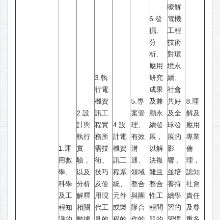
瞭解
6.發
電機
掘、
工程
分
技術
析、
對環
應用
境永
3.執
研究
續、
行電
成果
社會
機資
5.專
及兼
共好
8.理
2.設
訊工
案管
顧永
及全
解及
計與
程實
4.設
理、
續發
球發
應用
執行
務所
計電
有效
展，
展的
專業
1.運
實
需技
機資
溝
以解
影
倫
用數
驗，
術、
訊工
通、
決複
響，
理，
學、
以及
技巧
程系
領域
雜且
並培
認知
科學
分析
及使
統、
整合
整合
養持
社會
及工
解釋
用現
元件
與團
性工
續學
責任
程知
相關
代工
或製
隊合
程問
習的
及尊
識的
數據
具的
程的
作的
題的
習慣
重多