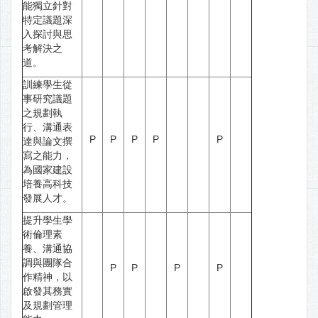
能獨立針對
特定議題深
入探討與思
考解決之
道。
訓練學生從
事研究議題
之規劃執
行、溝通表
P
P
P
P
P
達與論文撰
寫之能力，
為國家建設
培養高科技
發展人才。
提升學生學
術倫理素
養、溝通協
調與團隊合
P
P
P
P
作精神，以
啟發其務實
及規劃管理