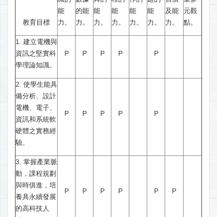
能
的能
能
能
能
能
及能
元觀
教育目標
力。
力。
力。
力。
力。
力。
力。
點。
1. 建立電機與
資訊之堅實科
P
P
P
P
P
學理論知識。
2. 使學生能具
備分析、設計
電機、電子、
P
P
P
P
P
資訊和系統軟
硬體之實務經
驗。
3. 掌握產業脈
動，課程規劃
與時俱進，培
P
P
P
P
P
P
養具永續發展
的高科技人