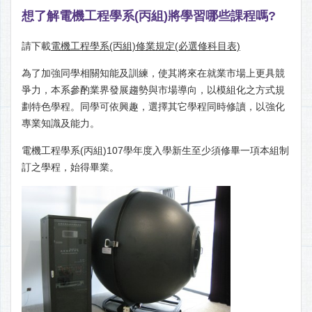
想了解電機工程學系(丙組)將學習哪些課程嗎?
請下載
電機工程學系(丙組)修業規定(必選修科目表)
為了加強同學相關知能及訓練，使其將來在就業市場上更具競
爭力，本系參酌業界發展趨勢與市場導向，以模組化之方式規
劃特色學程。同學可依興趣，選擇其它學程同時修讀，以強化
專業知識及能力。
電機工程學系(丙組)107學年度入學新生至少須修畢一項本組制
訂之學程，始得畢業。