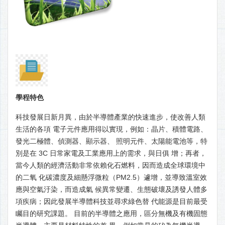
學程特色
科技發展日新月異，由於半導體產業的快速進步，使改善人類
生活的各項 電子元件應用得以實現，例如：晶片、積體電路、
發光二極體、偵測器、顯示器、 照明元件、太陽能電池等，特
別是在 3C 日常家電及工業應用上的需求，與日俱 增；再者，
當今人類的經濟活動非常依賴化石燃料，因而造成全球環境中
的二氧 化碳濃度及細懸浮微粒（PM2.5）遽增，並導致溫室效
應與空氣汙染，而造成氣 候異常變遷、生態破壞及誘發人體多
項疾病；因此發展半導體科技並尋求綠色替 代能源是目前最受
矚目的研究課題。 目前的半導體之應用，區分無機及有機固態