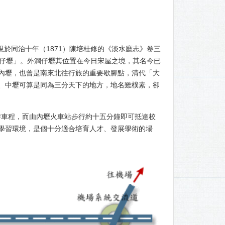
於同治十年（1871）陳培桂修的《淡水廳志》卷三
澗仔壢」。外澗仔壢其位置在今日宋屋之境，其名今已
內壢，也曾是南來北往行旅的重要歇腳點，清代「大
、中壢可算是同為三分天下的地方，地名雖樸素，卻
車程，而由內壢火車站步行約十五分鐘即可抵達校
學習環境，是個十分適合培育人才、發展學術的場