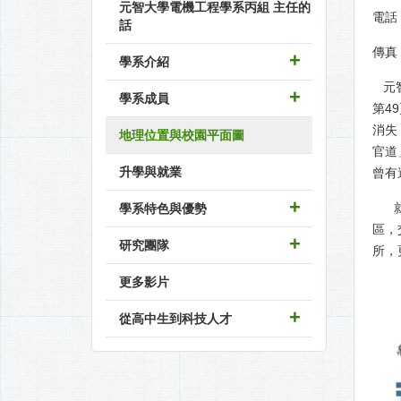
元智大學電機工程學系丙組 主任的
電話：
話
傳真：
學系介紹
元智
學系成員
第4
消失
地理位置與校園平面圖
官道
升學與就業
曾有
就地
學系特色與優勢
區，
研究團隊
所，
更多影片
從高中生到科技人才