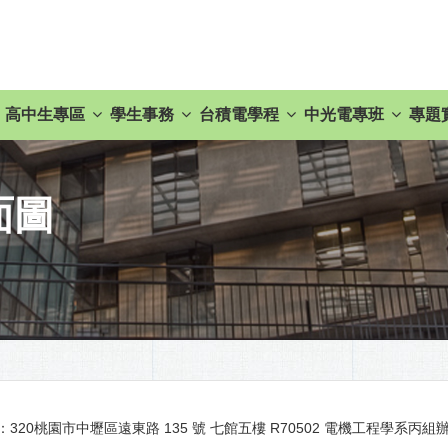
高中生專區
學生事務
台積電學程
中光電專班
專題
面圖
：320桃園市中壢區遠東路 135 號 七館五樓 R70502 電機工程學系丙