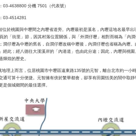
03-4638800 分機 7501（代表號）
03-4514281
位於桃園與中壢間之內壢省道旁。內壢最初是溪名，內壢這地名最早出現
9頁的「街里」節，因其村落位置關係，與「外澗仔壢」相對而稱為「內
；澗仔壢為中壢的舊名，自澗仔壢改稱中壢後，內澗仔壢也省稱為內壢。
」經此；經八德往大漢溪岸的「內港道」也由此分途；因此，內壢與桃園
過輝煌的歷史。
理上而言，位居桃園市中壢區遠東路135號的元智，離台北市約一小時
交通可算十分便捷。元智擁有傍於繁華都會，卻享有田園恬美的鬧中取靜
更是個城鄉間的最佳選擇。