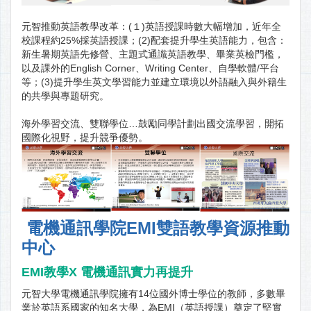
元智推動英語教學改革：(１)英語授課時數大幅增加，近年全
校課程約25%採英語授課；(2)配套提升學生英語能力，包含：
新生暑期英語先修營、主題式通識英語教學、畢業英檢門檻，
以及課外的English Corner、Writing Center、自學軟體/平台
等；(3)提升學生英文學習能力並建立環境以外語融入與外籍生
的共學與專題研究。
海外學習交流、雙聯學位…鼓勵同學計劃出國交流學習，開拓
國際化視野，提升競爭優勢。
電機通訊學院EMI雙語教學資源推動
中心
EMI
教學X 電機通訊實力再提升
元智大學電機通訊學院擁有14位國外博士學位的教師，多數畢
業於英語系國家的知名大學，為EMI（英語授課）奠定了堅實