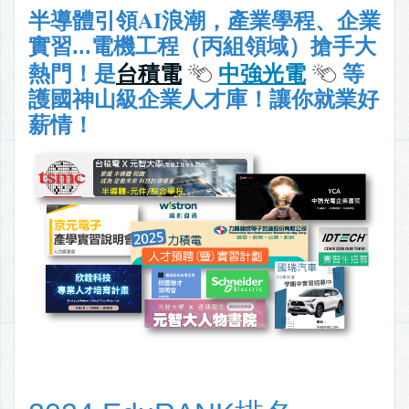
AI
半導體引領
浪潮，產業學程、企業
實習...電機工程（丙組領域）搶手大
熱門！
是
台積電
中強光電
等
護國神山級企業人才庫
！讓你就業好
薪情！