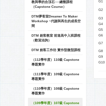
G1
教與學的合頂石──總整課程
（Capstone Course）
G2
DTM夢客室Dreamer To Maker
G3
Workshop ~代謝與再生的成長空
G4
間
G5
G6
DTM 創客教室 前進高中入班課程
（歡迎洽詢）
G7
DTM 創客工作坊 實作型微型課程
G8
G9
（112學年度）110級 Capstone
G10
專題實作
（111學年度）109級 Capstone
專題實作
（110學年度）108級 Capstone
專題實作
（109學年度）107級 Capstone