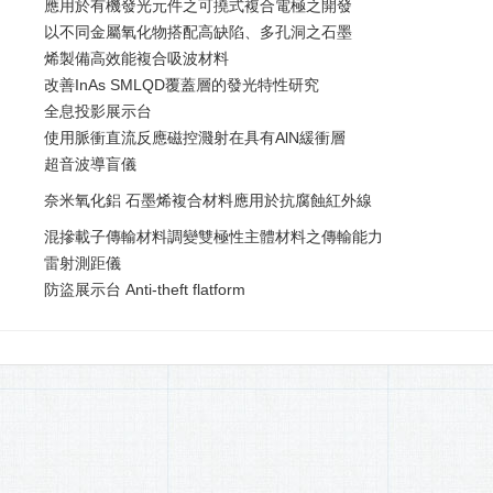
應用於有機發光元件之可撓式複合電極之開發
以不同金屬氧化物搭配高缺陷、多孔洞之石墨
烯製備高效能複合吸波材料
改善InAs SMLQD覆蓋層的發光特性研究
全息投影展示台
使用脈衝直流反應磁控濺射在具有AlN緩衝層
超音波導盲儀
奈米氧化鋁 石墨烯複合材料應用於抗腐蝕紅外線
混摻載子傳輸材料調變雙極性主體材料之傳輸能力
雷射測距儀
防盜展示台 Anti-theft flatform