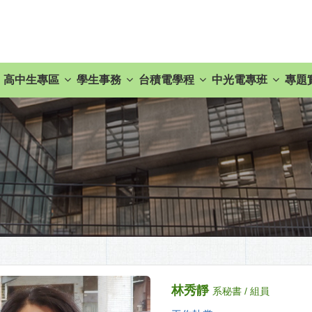
高中生專區
學生事務
台積電學程
中光電專班
專題
林秀靜
系秘書 / 組員