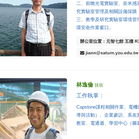
二、前瞻光電實驗室、奈米感
究實驗室管理及相關設備採購
三、教學及研究實驗室環境管
環安衛作業窗口
。
辦公室位置：元智七館 五樓 R7
jiann@saturn.yzu.edu.tw
林逸倫
技佐
工作執掌：
Capstone課程相關作業
導與活動）、企業參訪、系友
教室、電通週、學習中心（圖書