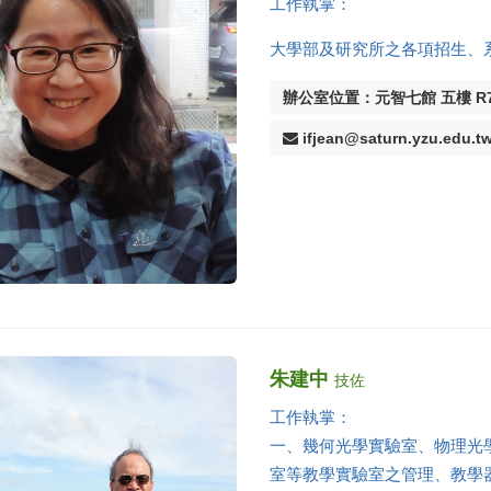
工作執掌：
大學部及研究所之各項招生、
辦公室位置：元智七館 五樓 R7
ifjean@saturn.yzu.edu.t
朱建中
技佐
工作執掌：
一、幾何光學實驗室、物理光
室等教學實驗室之管理、教學