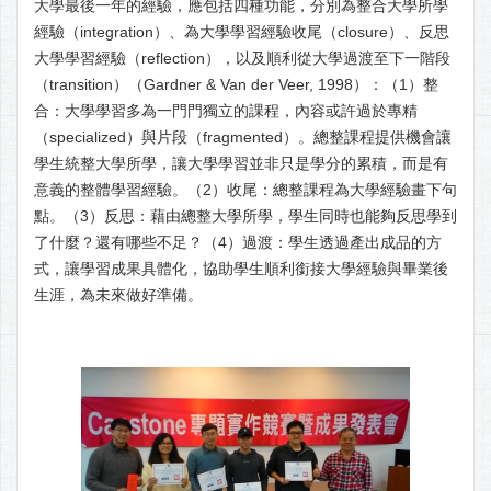
大學最後一年的經驗，應包括四種功能，分別為整合大學所學
經驗（integration）、為大學學習經驗收尾（closure）、反思
大學學習經驗（reflection），以及順利從大學過渡至下一階段
（transition）（Gardner & Van der Veer, 1998）：（1）整
合：大學學習多為一門門獨立的課程，內容或許過於專精
（specialized）與片段（fragmented）。總整課程提供機會讓
學生統整大學所學，讓大學學習並非只是學分的累積，而是有
意義的整體學習經驗。（2）收尾：總整課程為大學經驗畫下句
點。（3）反思：藉由總整大學所學，學生同時也能夠反思學到
了什麼？還有哪些不足？（4）過渡：學生透過產出成品的方
式，讓學習成果具體化，協助學生順利銜接大學經驗與畢業後
生涯，為未來做好準備。