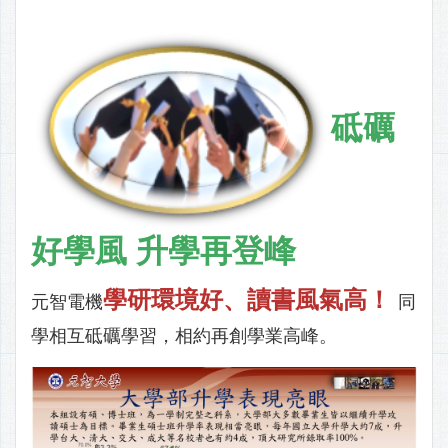
砥礪
好學風 升學再登峰
學研環境好、讀書風氣高！
元智電機
同
學相互砥礪學習，相約再創學業高峰。