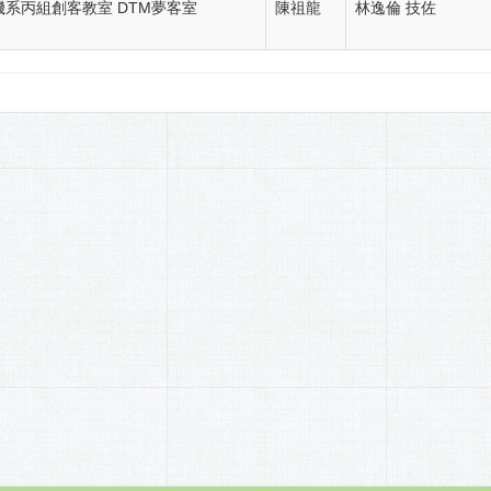
機系丙組創客教室 DTM夢客室
陳祖龍
林逸倫 技佐