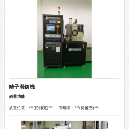
離子濺鍍機
儀器功能
放置位置：***(待補充)***
管理者：***(待補充)***