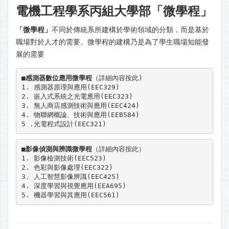
電機工程學系丙組大學部「微學程」
「微學程」
不同於傳統系所建構於學術領域的分類，而是基於
職場對於人才的需要。微學程的建構乃是為了學生職場知能發
展的需要
■感測器數位應用微學程
（
詳細內容按此
)

1. 感測器原理與應用(EEC329)

2. 嵌入式系統之光電應用(EEC323)

3. 無人商店感測技術與應用(EEC424)

4. 物聯網概論、技術與應用(EEB584)

5 .光電程式設計(EEC321)
■影像偵測與辨識微學程
（
詳細內容按此
）

1. 影像檢測技術(EEC523)

2. 色彩與影像處理(EEC322)

3. 人工智慧影像辨識(EEC425)

4. 深度學習與視覺應用(EEA695)

5. 機器學習與其應用(EEC561)