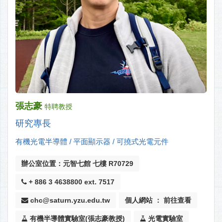
張志豪
特聘教授
研究專長
有機光電半導體 / 平面顯示器 / 可撓式光電元件
辦公室位置：元智七館 七樓 R70729
+ 886 3 4638800 ext. 7517
chc@saturn.yzu.edu.tw
個人網站 ： 前往查看
有機半導體實驗室(張志豪教授)
光電實驗室