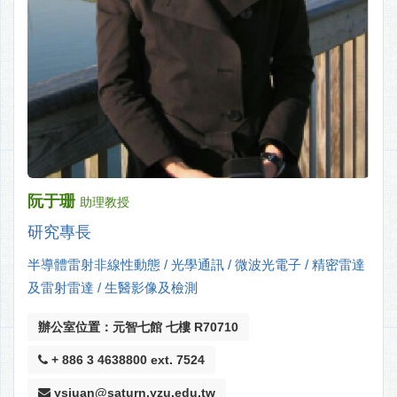
阮于珊
助理教授
研究專長
半導體雷射非線性動態 / 光學通訊 / 微波光電子 / 精密雷達
及雷射雷達 / 生醫影像及檢測
辦公室位置：元智七館 七樓 R70710
+ 886 3 4638800 ext. 7524
ysjuan@saturn.yzu.edu.tw