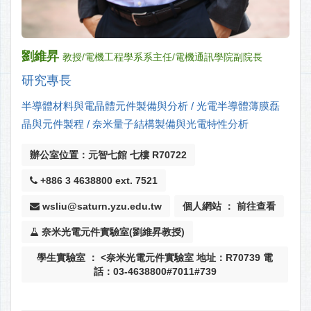
劉維昇
教授/電機工程學系系主任/電機通訊學院副院長
研究專長
半導體材料與電晶體元件製備與分析 / 光電半導體薄膜磊
晶與元件製程 / 奈米量子結構製備與光電特性分析
辦公室位置：元智七館 七樓 R70722
+886 3 4638800 ext. 7521
wsliu@saturn.yzu.edu.tw
個人網站 ： 前往查看
奈米光電元件實驗室(劉維昇教授)
學生實驗室 ： <奈米光電元件實驗室 地址：R70739 電
話：03-4638800#7011#739