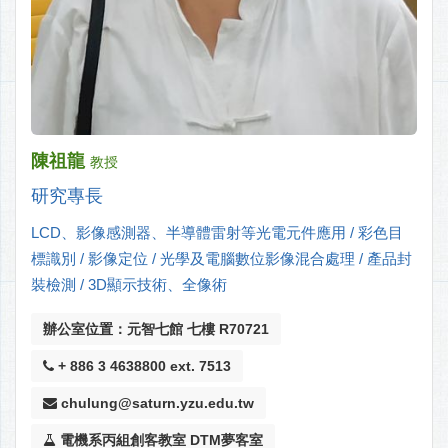
陳祖龍
教授
研究專長
LCD、影像感測器、半導體雷射等光電元件應用 / 彩色目
標識別 / 影像定位 / 光學及電腦數位影像混合處理 / 產品封
裝檢測 / 3D顯示技術、全像術
辦公室位置：元智七館 七樓 R70721
+ 886 3 4638800 ext. 7513
chulung@saturn.yzu.edu.tw
電機系丙組創客教室 DTM夢客室