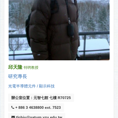
邱天隆
特聘教授
研究專長
光電半導體元件 / 顯示科技
辦公室位置：元智七館 七樓 R70725
+ 886 3 4638800 ext. 7523
tlchiu@saturn.yzu.edu.tw