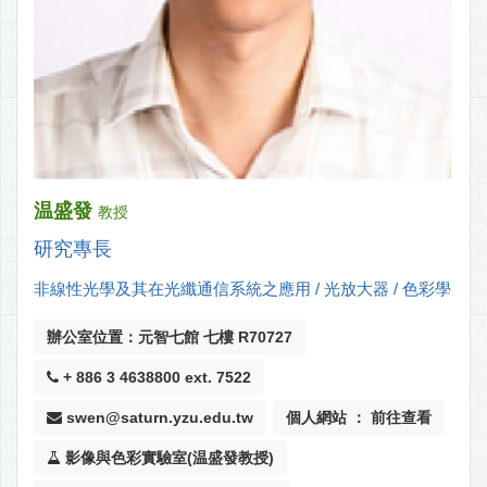
温盛發
教授
研究專長
非線性光學及其在光纖通信系統之應用 / 光放大器 / 色彩學
辦公室位置：元智七館 七樓 R70727
+ 886 3 4638800 ext. 7522
swen@saturn.yzu.edu.tw
個人網站 ： 前往查看
影像與色彩實驗室(温盛發教授)