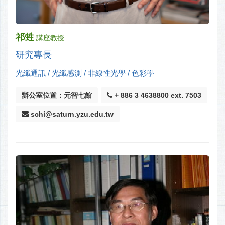
祁甡
講座教授
研究專長
光纖通訊 / 光纖感測 / 非線性光學 / 色彩學
辦公室位置：元智七館
+ 886 3 4638800 ext. 7503
schi@saturn.yzu.edu.tw