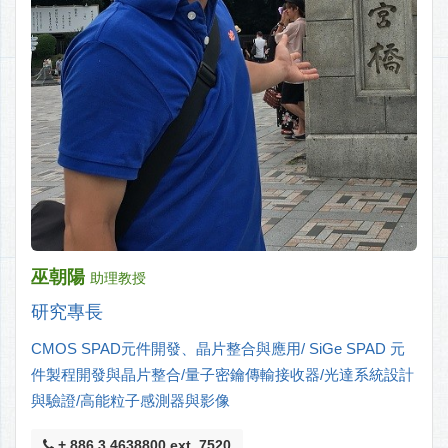
巫朝陽
助理教授
研究專長
CMOS SPAD元件開發、晶片整合與應用/ SiGe SPAD 元
件製程開發與晶片整合/量子密鑰傳輸接收器/光達系統設計
與驗證/高能粒子感測器與影像
+ 886 3 4638800 ext. 7520