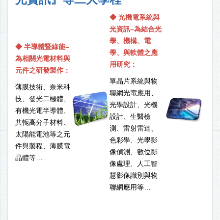
◆ 光機電系統與
光資訊–為結合光
學、機構、電
◆ 半導體暨綠能–
學、與軟體之應
為相關光電材料與
用研究：
元件之研發製作：
單晶片系統與物
薄膜技術、奈米科
聯網光電應用、
技、發光二極體、
光學設計、光機
有機光電半導體、
設計、生醫檢
共軛高分子材料、
測、雷射雷達、
太陽能電池等之元
色彩學、光學影
件與製程、薄膜電
像偵測、數位影
晶體等…
像處理、人工智
慧影像識別與物
聯網應用等…