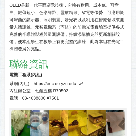
OLED是新一代平面顯示技術，它擁有耐用、成本低、可彎
曲、輕薄短小、色彩鮮艷、靈敏精致、省電等優勢，可應用於
可彎曲的顯示器、照明裝置、發光衣以及利用在醫療領域來測
量人體訊號。元智電機系（丙組）的前瞻光電實驗室提供各式
完善的半導體製程與量測設備，持續添購擴充並更新相關設
備，使本組學生在教學上有更完整的訓練，此為本組在光電半
導體發展的亮點。
聯絡資訊
電機工程系(丙組)
系網(丙組)
https://eec.ee.yzu.edu.tw/
丙組辦公室 七館五樓 R70502
電話 03-4638800 #7501