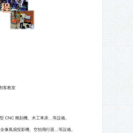
 』創客教室
上型 CNC 雕刻機、木工車床…等設備。
立體全像風扇投影機、空拍飛行器…等設備。