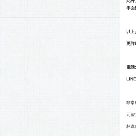
此外
學面
以上
更詳
電話: 
LINE
非常
元智
林逸