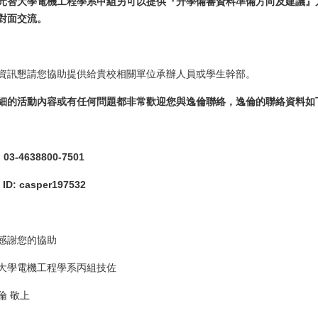
元智大學電機工程學系甲組另可以提供『升學備審資料準備方向及建議』
對面交流。
資訊懇請您協助提供給貴校相關單位承辦人員或學生幹部。
細的活動內容或有任何問題都非常歡迎您與逸倫聯絡，逸倫的聯絡資料如
03-4638800-7501
 ID: casper197532
感謝您的協助
大學電機工程學系丙組技佐
倫 敬上