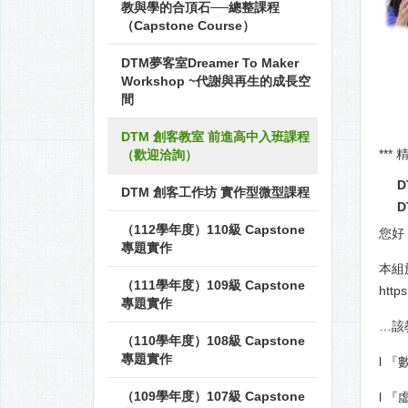
教與學的合頂石──總整課程
（Capstone Course）
DTM夢客室Dreamer To Maker
Workshop ~代謝與再生的成長空
間
DTM 創客教室 前進高中入班課程
***
（歡迎洽詢）
D
DTM 創客工作坊 實作型微型課程
D
（112學年度）110級 Capstone
您好
專題實作
本組於
（111學年度）109級 Capstone
http
專題實作
…該
（110學年度）108級 Capstone
專題實作
l 
（109學年度）107級 Capstone
l 