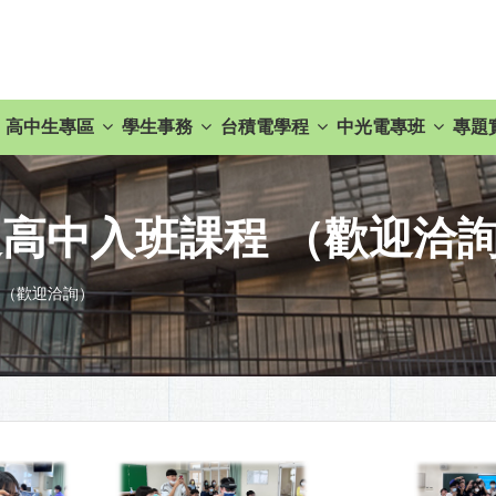
高中生專區
學生事務
台積電學程
中光電專班
專題
前進高中入班課程 （歡迎洽
 （歡迎洽詢）