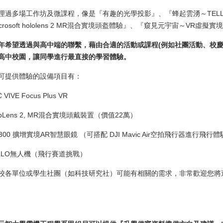
理過多場工作坊及微課程，像是『有趣的光學投影』、『蜂起雲湧～TELL
crosoft hololens 2 MR混合實境頭盔體驗』、『窺見元宇宙～VR虛擬
年希望透過與高中端的聯繫，藉由合適的活動或課程(例如社團活動、校慶
高中校園，讓同學進行最直接的學習體驗。
可提供體驗的設備項目有：
C VIVE Focus Plus VR
oloLens 2, MR混合實境頭戴裝置（價值22萬）
T-300 擴增實境AR智慧眼鏡 （可搭配 DJI Mavic Air空拍飛行器進行飛行
TELLO無人機（飛行賽道挑戰）
校各單位或學生社團（如科技研究社）可能有相關的需求，非常歡迎您將