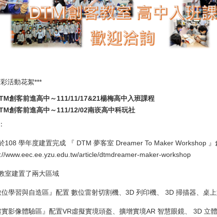
 精彩活動花絮***
TM創客前進高中～111/11/17&21楊梅高中入班課程
TM創客前進高中～111/12/02南崁高中科玩社
：
108 學年度建置完成 『 DTM 夢客室 Dreamer To Maker Workshop
s://www.eec.ee.yzu.edu.tw/article/dtmdreamer-maker-workshop
教室建置了兩大區域
『數位學習與自造區』配置 數位雷射切割機、3D 列印機、 3D 掃描器、桌
『虛實影像體驗區』配置VR虛擬實境頭盔、擴增實境AR 智慧眼鏡、 3D 