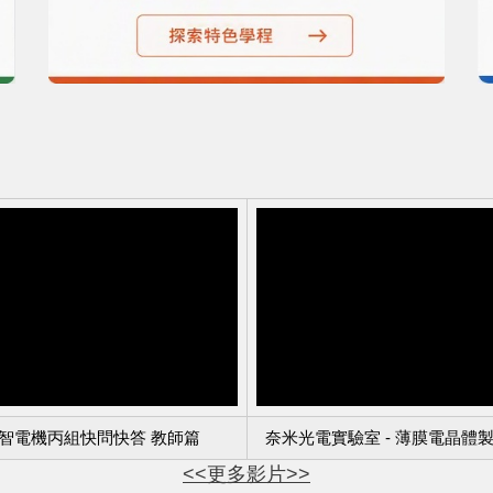
智電機丙組快問快答 教師篇
奈米光電實驗室 - 薄膜電晶體
<<更多影片>>