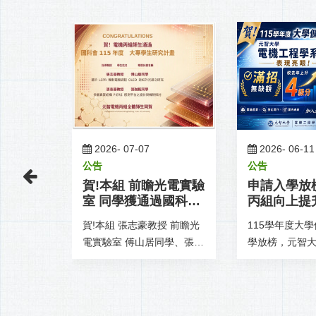
2026-
07-07
2026-
06-11
公告
公告
究所錄取
賀!本組 前瞻光電實驗
申請入學放榜
室 同學獲通過國科會
丙組向上提升
115年大專學生研究計
滿招!!!
賀!本組 張志豪教授 前瞻光
115學年度大
畫!
榜
電實驗室 傅山居同學、張珈
學放榜，元智
甄同學獲通過國科會115年
學系丙組相較
大專學生研究計畫!
級分，順利滿
額。