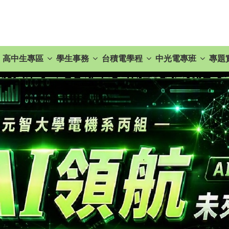
高中生專區
學生事務
台積電學程
中光電專班
專題
_台積電NTC 半導體實務課程 — 敬邀同學踴躍報名！