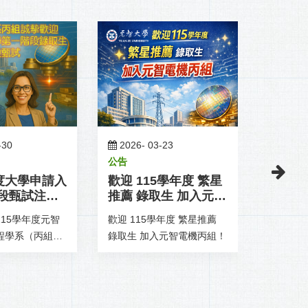
-30
2026-
03-23
2026-
公告
公告
年度大學申請入
歡迎 115學年度 繁星
台灣應
段甄試注意
推薦 錄取生 加入元智
談會
電機丙組！
15學年度元智
歡迎 115學年度 繁星推薦
台灣應用材
程學系（丙組）
錄取生 加入元智電機丙組！
Mater
第一階段， 本
招募，重
同仁都非常
「iTeam