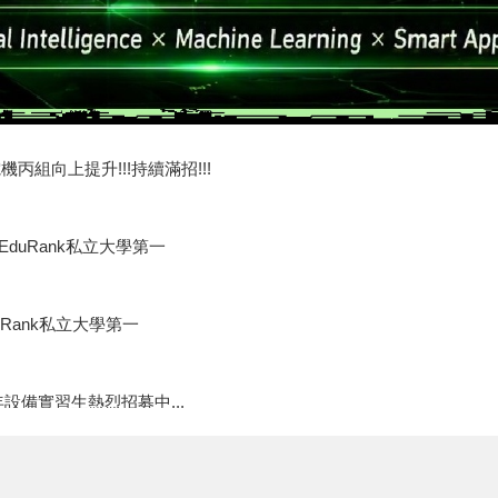
通過國科會115年度大專學生研究計畫
機丙組向上提升!!!持續滿招!!!
EduRank私立大學第一
Rank私立大學第一
設備實習生熱烈招募中...
考試入學報名申請人數大幅成長64% !!
丙組碩士班甄試入學滿招！考試入學115年2月9日截止報名唷！