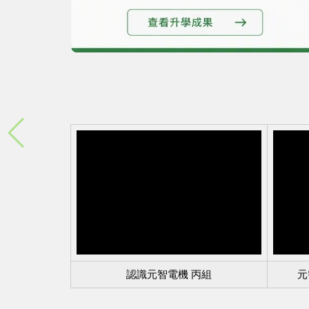
認識元智電機 丙組
元