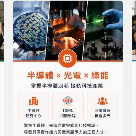
Rank私立大學第一
設備實習生熱烈招募中...
考試入學報名申請人數大幅成長64% !!
丙組碩士班甄試入學滿招！考試入學115年2月9日截止報名唷！
部國內外升學表現亮眼！
(Intel Taiwan) 招募計畫