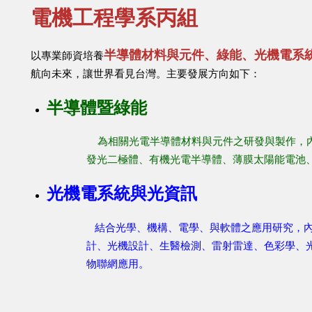
電機工程學系丙組
部國內外升學表現亮眼！
半導體材料與元件
、綠能、光機電
系
以專業師資培養
航向未來，讓世界看見台灣。主要發展方向如下：
(Intel Taiwan) 招募計畫
半導體暨綠能
_台積電NTC 半導體實務課程 — 敬邀同學踴躍報名！
為相關光電半導體材料與元件之研發與製作，內
發光二極體、有機光電半導體、薄膜太陽能電池
通過國科會115年度大專學生研究計畫
光機電系統與光資訊
結合光學、機構、電學、與軟體之應用研究，內
機丙組向上提升!!!持續滿招!!!
計、光機設計、生醫檢測、雷射雷達、色彩學、
物聯網應用。
EduRank私立大學第一