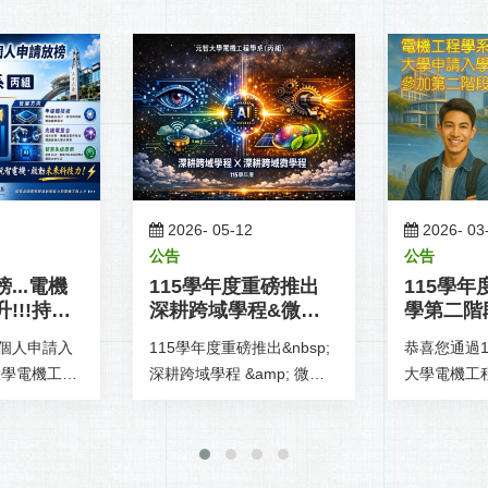
2026-
05-12
2026-
03
公告
公告
...電機
115學年度重磅推出
115學
!!!持續
深耕跨域學程&微學
學第二階
程
事項
學個人申請入
115學年度重磅推出&nbsp;
恭喜您通過1
大學電機工程
深耕跨域學程 &amp; 微學
大學電機工
去年上升四個
程
大學申請入學
招、沒有缺
組所有教職